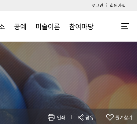
로그인
회원가입
소
공예
미술이론
참여마당
소개
전공소개
전공소개
공지사항
소개
교수소개
교수소개
자유게시판
리
갤러리
전공관련 추천도서
자료실
학예사 자격제도
취업정보
안내
미술계 소식
인쇄
공유
즐겨찾기