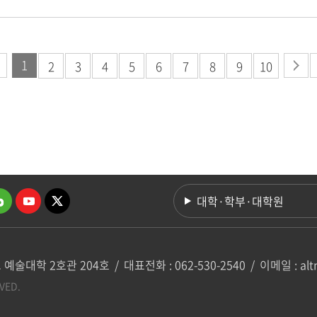
1
2
3
4
5
6
7
8
9
10
대학·학부·대학원
 예술대학 2호관 204호
/
대표전화 : 062-530-2540
/
이메일 : alt
VED.