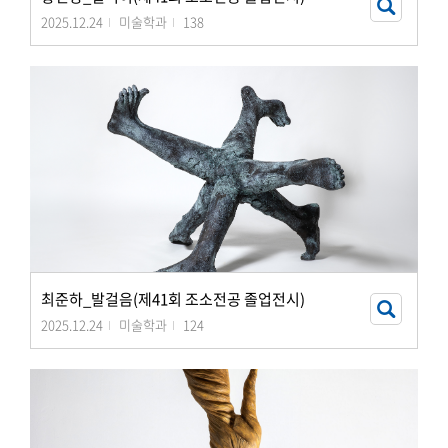
2025.12.24
미술학과
138
최준하_발걸음(제41회 조소전공 졸업전시)
2025.12.24
미술학과
124