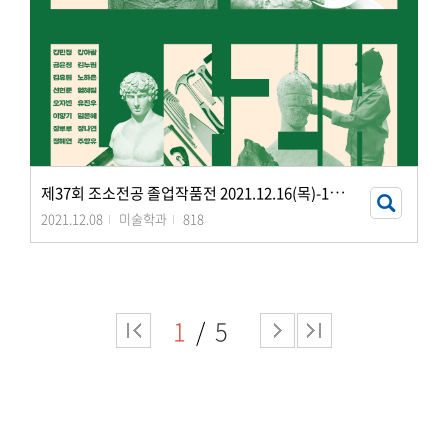
제
37회 조소전공 졸업작품전 2021.12.16(목)-12.22(수) 금호갤러리
2021.12.08
미술학과
818
1
5