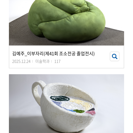
김예주_이부자리(제41회 조소전공 졸업전시)
2025.12.24
미술학과
117