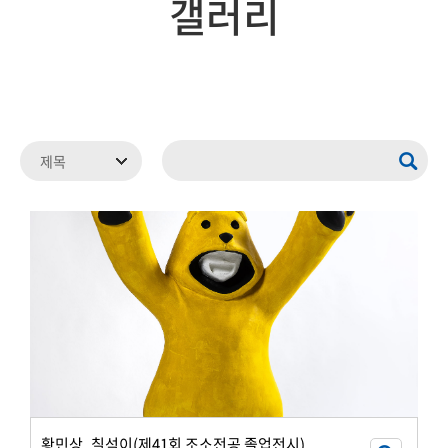
갤러리
황민상_칠석이(제41회 조소전공 졸업전시)