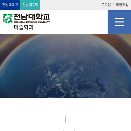
전남대학교
전남대포털
로그인
회원가입
미술학과