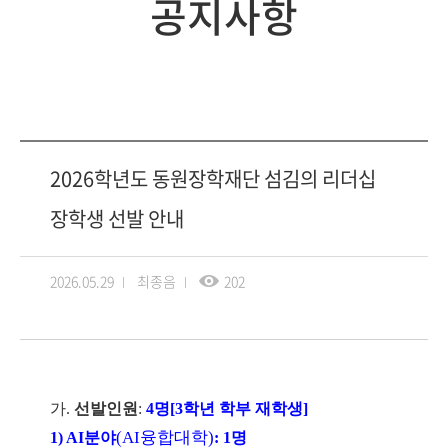
공지사항
2026학년도 동원장학재단 섬김의 리더십
장학생 선발 안내
2026.05.29
최종음
202
가
.
선발인원
:
4
명
[3
학년 학부 재학생
]
(AI
융합대학
)
1) AI
분야
: 1
명