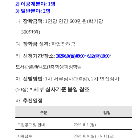
2)
이공계분야
: 1
명
3)
일반분야
: 2
명
나
.
장학금액
: 1
인당 연간
600
만원
(
학기당
300
만원
)
다
.
장학금 성격
:
학업장려금
라
.
신청기간
/
장소
:
2026.
6.
8.(
월
) 09:00 ~ 6.
12.(
금
) 18:00
/
도서관별관
(
백도
) 1
층 학생과 장학팀
마
.
선발방법
: 1
차 서류심사
(100
점
), 2
차 면접심사
*
세부 심사기준 붙임 참조
(50
점
)
바
.
추진일정
구분
일정
모집공고 및 안내
2026. 6. 1.(
월
)
서류접수
2026. 6. 8.(
월
) ~ 6. 12.(
금
)